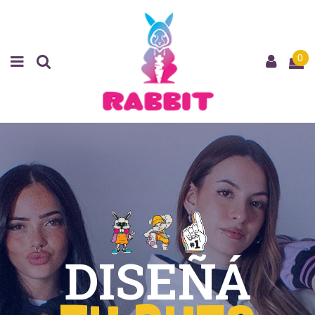
0
DISEÑÁ